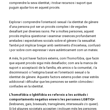
comprendre la seva identitat, i trobar recursos i suport que
puguin ajudar-los en aquest procés.
Explorar i comprendre l’orientació sexual i la identitat de gènere
d’una persona pot ser un procés complex i de vegades
desafiant per diverses raons. Per a moltes persones, aquest
procés implica qüestionar i examinar creences profundament
arrelades i expectatives socials sobre el gènere i la sexualitat.
També pot implicar bregar amb sentiments d’incertesa, confusió
i por sobre com expressar i viure autènticament com un mateix.
A més, hi pot haver factors externs, com l’homofòbia, que facin
que aquest procés sigui més desafiador, com ara la manca de
suport o acceptació de la família, els amics o la comunitat, i la
discriminació o l’estigma basat en l’orientació sexual o la
identitat de gènere. Aquests factors externs poden crear estrès
addicional i dificultar que les persones se sentin còmodes i
confiades en la identitat.
L’homofòbia o lgbtifòbia es refereix a les actituds i
comportaments negatius envers les persones LGBTIQ+
(lesbianes, gais, bisexuals, transgènere, intersexuals i/o queer).
Si bé algunes societats accepten i inclouen més les persones