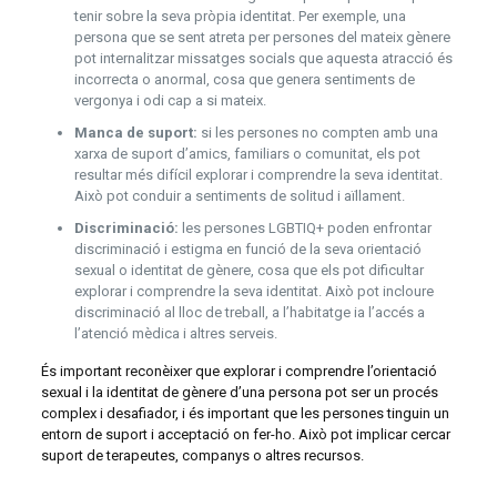
tenir sobre la seva pròpia identitat. Per exemple, una
persona que se sent atreta per persones del mateix gènere
pot internalitzar missatges socials que aquesta atracció és
incorrecta o anormal, cosa que genera sentiments de
vergonya i odi cap a si mateix.
Manca de suport:
si les persones no compten amb una
xarxa de suport d’amics, familiars o comunitat, els pot
resultar més difícil explorar i comprendre la seva identitat.
Això pot conduir a sentiments de solitud i aïllament.
Discriminació:
les persones LGBTIQ+ poden enfrontar
discriminació i estigma en funció de la seva orientació
sexual o identitat de gènere, cosa que els pot dificultar
explorar i comprendre la seva identitat. Això pot incloure
discriminació al lloc de treball, a l’habitatge ia l’accés a
l’atenció mèdica i altres serveis.
És important reconèixer que explorar i comprendre l’orientació
sexual i la identitat de gènere d’una persona pot ser un procés
complex i desafiador, i és important que les persones tinguin un
entorn de suport i acceptació on fer-ho. Això pot implicar cercar
suport de terapeutes, companys o altres recursos.