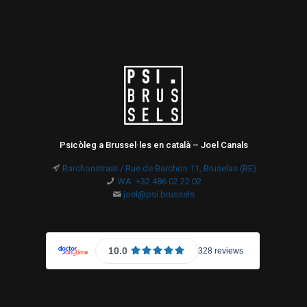
Psicòleg a Brussel·les en català – Joel Canals
Barchonstraat / Rue de Barchon 11, Bruselas (BE)
WA: +32 486 02 22 02
joel@psi.brussels