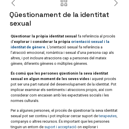
Qüestionament de la identitat
sexual
Qüestionar la pròpia identitat sexual
fa referència al procés
d’
explorar i considerar la pròpia
orientació sexual i la
identitat de gènere
. L’orientació sexual fa referència a
l’atracció emocional, romàntica i sexual d’una persona cap als
altres, i pot incloure atraccions cap a persones del mateix
gènere, diferents gèneres o múltiples gèneres.
És comú que les persones qüestionin la seva identitat
sexual en algun moment de les seves vides
i aquest procés
pot ser una part natural del desenvolupament de la identitat. Pot
implicar examinar els sentiments i atraccions propis, així com
considerar com encaixen amb les expectatives socials i les
normes culturals.
Per a algunes persones, el procés de qüestionar la seva identitat
sexual pot ser continu i pot implicar cercar suport de
terapeutes
,
companys o altres recursos. És important que les persones
tinguin un entorn de
suport i acceptació
on explorar i