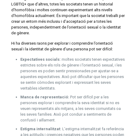
LGBTIQ+ que d’altres, totes les societats tenen un historial
d’homofòbia i moltes continuen experimentant alts nivells
d’homofòbia actualment. És important que la societat treballi per
crear un entorn més inclusiu i d’acceptació per a totes les
persones, independentment de l’orientació sexual o la identitat
de gènere.
Hi ha diverses raons per explorar i comprendre l’orientació
sexual i la identitat de gènere d’una persona pot ser difícil:
Expectatives socials:
moltes societats tenen expectatives
estrictes sobre els rols de gènere i l’orientació sexual, i les
persones es poden sentir pressionades per ajustar-se a
aquestes expectatives. Això pot dificultar que les persones
se sentin còmodes explorant i expressant les seves
veritables identitats.
Manca de representació:
Pot ser difícil per a les
persones explorar i comprendre la seva identitat si no es
veuen representats als mitjans, a les seves comunitats oa
les seves famílies. Això pot conduir a sentiments de
confusió i aïllament.
Estigma internalitzat:
L’estigma internalitzat fa referència
a les actituds i creences negatives que les persones poden