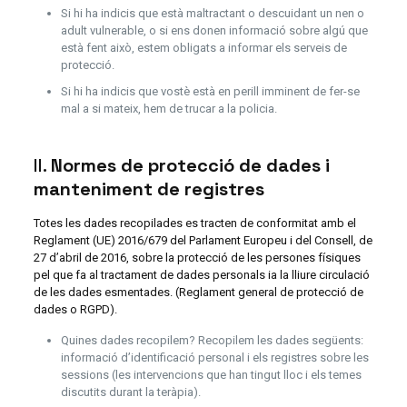
Si hi ha indicis que està maltractant o descuidant un nen o
adult vulnerable, o si ens donen informació sobre algú que
està fent això, estem obligats a informar els serveis de
protecció.
Si hi ha indicis que vostè està en perill imminent de fer-se
mal a si mateix, hem de trucar a la policia.
II.
Normes de protecció de dades i
manteniment de registres
Totes les dades recopilades es tracten de conformitat amb el
Reglament (UE) 2016/679 del Parlament Europeu i del Consell, de
27 d’abril de 2016, sobre la protecció de les persones físiques
pel que fa al tractament de dades personals ia la lliure circulació
de les dades esmentades. (Reglament general de protecció de
dades o RGPD).
Quines dades recopilem? Recopilem les dades següents:
informació d’identificació personal i els registres sobre les
sessions (les intervencions que han tingut lloc i els temes
discutits durant la teràpia).