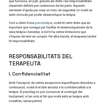
que funciona, en part, gràcies als drets i les responsabilitats
clarament definits per cadascuna de les parts. Aquests
serveixen d’ajuda per crear un marc de seguretat on vostè se
senti còmode per poder desenvolupar la teràpia.
Com a client d’una
psicoteràpia
, vostè té certs drets que és
important que conegui per facilitar el desenvolupament de la
seva teràpia i benestar, si bé hi ha certes limitacions que
s’hauran de tenir en compte. Per altra banda, el terapeuta també
té responsabilitats.
RESPONSABILITATS DEL
TERAPEUTA
I. Confidencialitat
Amb l’excepció de certes excepcions específiques descrites a
continuació, vostè té el dret absolut a la confidencialitat a la
teràpia. El psicòleg no pot comunicar el contingut del
tractament, ni tan sols el fet que vostè està en teràpia amb
nosaltres, sense permís.