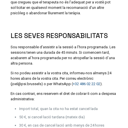
que cregueu que el terapeuta no és l’adequat per a vostè pot
sol·licitar en qualsevol moment la recomanació d’un altre
psicòleg o abandonar lliurement la teràpia.
LES SEVES RESPONSABILITATS
Sou responsable d’assistir a la sessió a l’hora programada. Les
sessions tenen una durada de 45 minuts. Si comencem tard,
acabarem al´hora programada per no atropellar la sessió d´una
altra persona.
Si no podeu assistir a la vostra cita, informeu-nos almenys 24
hores abans de la vostra cita. Per correu electrònic
(joel@psi.brussels) o per WhatsApp (
+32 486 02 22 02
).
En cas contrari, ens reservem el dret de cobrar-li com a despesa
administrativa:
Import total, quan la cita no ha estat cancel·lada
50 €, si cancel·lació tardana (mateix dia)
30 €, en cas de cancel·lació amb menys de 24 hores