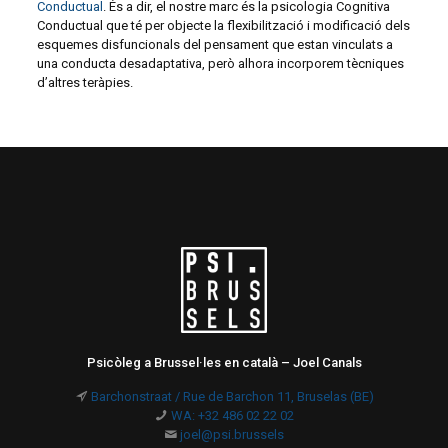
Conductual
. És a dir, el nostre marc és la psicologia Cognitiva
Conductual que té per objecte la flexibilització i modificació dels
esquemes disfuncionals del pensament que estan vinculats a
una conducta desadaptativa, però alhora incorporem tècniques
d’altres teràpies.
Psicòleg a Brussel·les en català – Joel Canals
Barchonstraat / Rue de Barchon 11, Bruselas (BE)
WA: +32 486 02 22 02
joel@psi.brussels