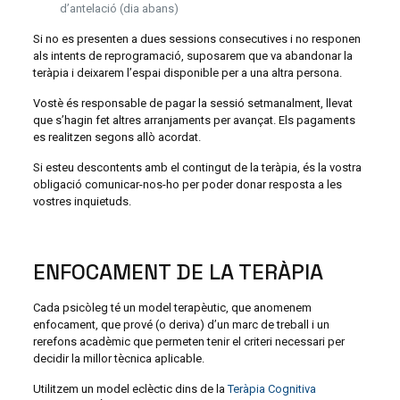
d’antelació (dia abans)
Si no es presenten a dues sessions consecutives i no responen
als intents de reprogramació, suposarem que va abandonar la
teràpia i deixarem l’espai disponible per a una altra persona.
Vostè és responsable de pagar la sessió setmanalment, llevat
que s’hagin fet altres arranjaments per avançat. Els pagaments
es realitzen segons allò acordat.
Si esteu descontents amb el contingut de la teràpia, és la vostra
obligació comunicar-nos-ho per poder donar resposta a les
vostres inquietuds.
ENFOCAMENT DE LA TERÀPIA
Cada psicòleg té un model terapèutic, que anomenem
enfocament, que prové (o deriva) d’un marc de treball i un
rerefons acadèmic que permeten tenir el criteri necessari per
decidir la millor tècnica aplicable.
Utilitzem un model eclèctic dins de la
Teràpia Cognitiva