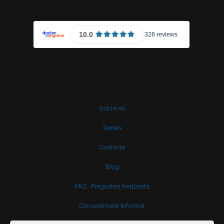
Sobre mí
Temes
Contacte
Blog
FAQ · Preguntes freqüents
Consentiment informat