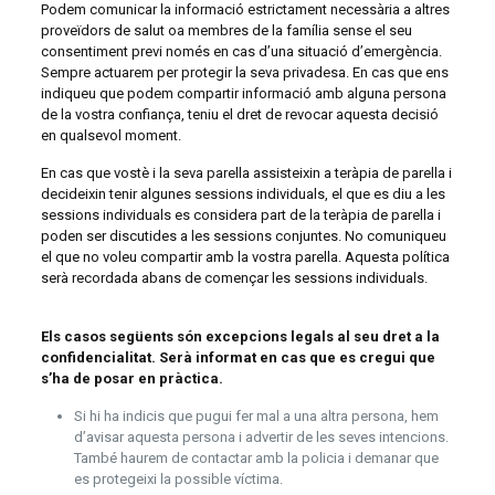
Podem comunicar la informació estrictament necessària a altres
proveïdors de salut oa membres de la família sense el seu
consentiment previ només en cas d’una situació d’emergència.
Sempre actuarem per protegir la seva privadesa. En cas que ens
indiqueu que podem compartir informació amb alguna persona
de la vostra confiança, teniu el dret de revocar aquesta decisió
en qualsevol moment.
En cas que vostè i la seva parella assisteixin a teràpia de parella i
decideixin tenir algunes sessions individuals, el que es diu a les
sessions individuals es considera part de la teràpia de parella i
poden ser discutides a les sessions conjuntes. No comuniqueu
el que no voleu compartir amb la vostra parella. Aquesta política
serà recordada abans de començar les sessions individuals.
Els casos següents són excepcions legals al seu dret a la
confidencialitat. Serà informat en cas que es cregui que
s’ha de posar en pràctica.
Si hi ha indicis que pugui fer mal a una altra persona, hem
d’avisar aquesta persona i advertir de les seves intencions.
També haurem de contactar amb la policia i demanar que
es protegeixi la possible víctima.