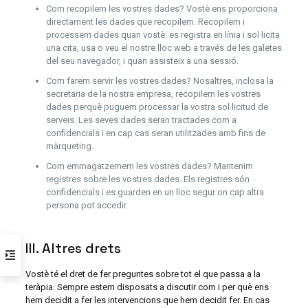
Com recopilem les vostres dades? Vostè ens proporciona
directament les dades que recopilem. Recopilem i
processem dades quan vostè: es registra en línia i sol·licita
una cita, usa o veu el nostre lloc web a través de les galetes
del seu navegador, i quan assisteix a una sessió.
Com farem servir les vostres dades? Nosaltres, inclosa la
secretaria de la nostra empresa, recopilem les vostres
dades perquè puguem processar la vostra sol·licitud de
serveis. Les seves dades seran tractades com a
confidencials i en cap cas seran utilitzades amb fins de
màrqueting.
Com emmagatzemem les vostres dades? Mantenim
registres sobre les vostres dades. Els registres són
confidencials i es guarden en un lloc segur on cap altra
persona pot accedir.
III. Altres drets
Vostè té el dret de fer preguntes sobre tot el que passa a la
teràpia. Sempre estem disposats a discutir com i per què ens
hem decidit a fer les intervencions que hem decidit fer. En cas