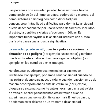
tiempo
.
Las personas con ansiedad pueden tener síntomas físicos
como aceleración del ritmo cardíaco, sudoración y mareos, así
como síntomas psicológicos como dificultad para
concentrarse, irritabilidad y dificultad para dormir. La ansiedad
puede desencadenarse por una variedad de factores, incluidos
el estrés, la genética y ciertas afecciones médicas. Es
importante buscar ayuda si la ansiedad interfiere con tu vida
diaria o te causa una angustia significativa.
La ansiedad
puede ser útil
, pues
te ayuda a reaccionar en
situaciones de peligro
(por ejemplo, un incendio) y también
puede motivarte a trabajar duro para lograr un objetivo (por
ejemplo, en los estudios o en el trabajo).
No obstante, puede provocarnos malestar sin motivo
justificado. Por ejemplo, podemos sentir ansiedad cuando no
hay peligro alguno para nuestra vida, o cuando reaccionamos de
manera desproporcionada ante un estímulo (por ejemplo,
bloquearse sistemáticamente ante un examen o una entrevista
de trabajo; o tener pensamientos catastróficos cuando
experimentas una sensación física normal). En estos casos,
podríamos estar delante de un trastorno de ansiedad.