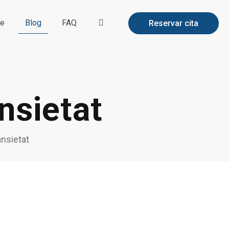
te
Blog
FAQ
Reservar cita
nsietat
nsietat