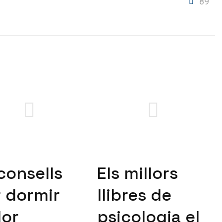
89
consells
Els millors
 dormir
llibres de
lor
psicologia el