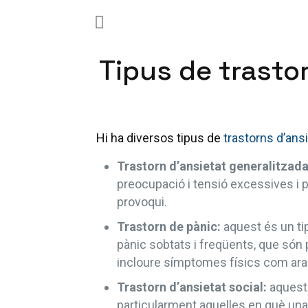
Tipus de trasto
Hi ha diversos tipus de
trastorns d’ansi
Trastorn d’ansietat generalitzad
preocupació i tensió excessives i pe
provoqui.
Trastorn de pànic:
aquest és un tip
pànic sobtats i freqüents, que són
incloure símptomes físics com ara pa
Trastorn d’ansietat social:
aquesta
particularment aquelles en què una 