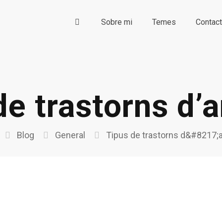
Sobre mi
Temes
Contac
de trastorns d’a
Blog
General
Tipus de trastorns d&#8217;a