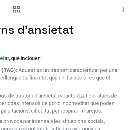
rns d’ansietat
etat
, que inclouen:
a (TAG):
Aquest és un trastorn caracteritzat per una
rllongades, fins i tot quan hi ha poc o res que el
us de trastorn d’ansietat caracteritzat per atacs de
 períodes intensos de por o incomoditat que poden
lpitacions, dificultat per respirar i marejos.
 provoca por intensa a les situacions socials,
persona es pot sentir jutjada o avergonyida.