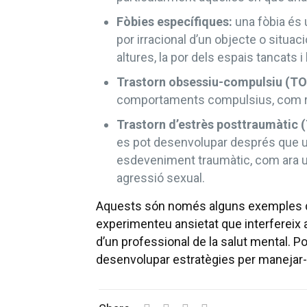
Fòbies específiques:
una fòbia és u
por irracional d’un objecte o situa
altures, la por dels espais tancats i
Trastorn obsessiu-compulsiu (TO
comportaments compulsius, com re
Trastorn d’estrès posttraumàtic 
es pot desenvolupar després que u
esdeveniment traumàtic, com ara un
agressió sexual.
Aquests són només alguns exemples de tr
experimenteu ansietat que interfereix a
d’un professional de la salut mental. Pod
desenvolupar estratègies per manejar-