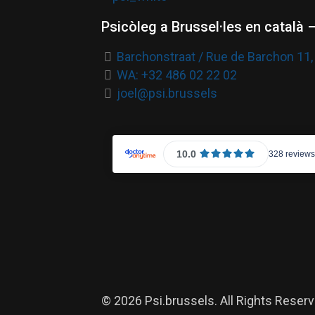
Psicòleg a Brussel·les en català 
Barchonstraat / Rue de Barchon 11,
WA: +32 486 02 22 02
joel@psi.brussels
© 2026 Psi.brussels. All Rights Reserv