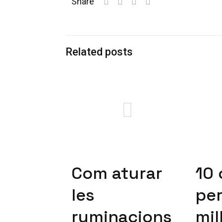
Share
Related posts
Com aturar
10 
les
per
ruminacions
mil