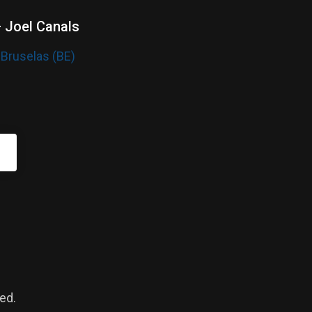
– Joel Canals
 Bruselas (BE)
ed.