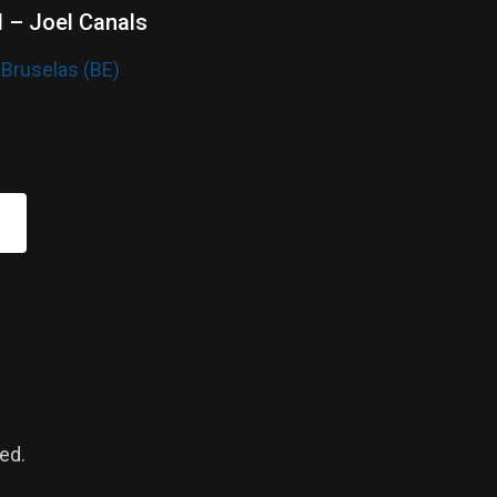
 – Joel Canals
 Bruselas (BE)
ed.