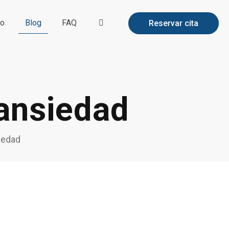
to
Blog
FAQ
Reservar cita
 ansiedad
iedad